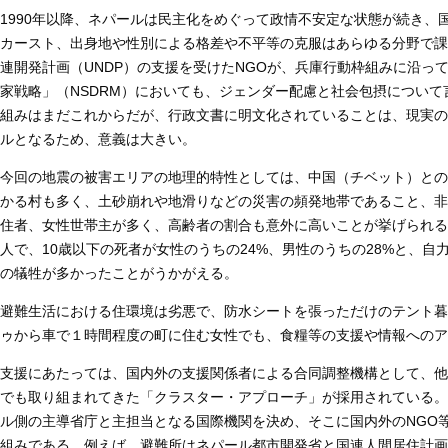
1990年以降、ネパールは民主化をめぐって政情不安定な状態が続き、
カースト、出身地や性別による格差や不平等の克服はあらゆる分野で課題
連開発計画（UNDP）の支援を受けたNGOが、兵庫行動枠組みに沿っ
家戦略」（NSDRM）においても、ジェンダー配慮と社会包摂につい
組みはまだこれからだが、行政文書に明文化されていることは、現実の
ルとなるため、意義は大きい。
今回の地震の被害エリアの地理的特性としては、中国（チベット）との
かる村も多く、土砂崩れや地滑りなどの災害の頻発地帯であること、非
住者、女性世帯主が多く、高齢者の割合も意外に高いことが挙げられる。5
人で、10歳以下の死者が女性のうちの24%、男性のうちの28%と、自
の犠牲が多かったことがうかがえる。
避難生活における住環境は劣悪で、防水シートを張っただけのテント暮
ゥから車で１時間程度の町に住む女性でも、食糧等の支援や情報へのア
支援にあたっては、国内外の支援関係者による合同調整機構として、他
でも取り組まれてきた「クラスター・アプローチ」が採用されている。
ル側の主導省庁と主担当となる国際機関を決め、そこに国内外のNGO
組みである。例えば、避難所はネパール都市開発省と国連人間居住計画（U