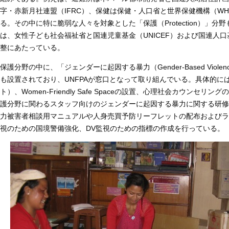
字・赤新月社連盟（IFRC）、保健は保健・人口省と世界保健機構（WH
る。その中に特に脆弱な人々を対象とした「保護（Protection）」
は、女性子ども社会福祉省と国連児童基金（UNICEF）および国連人口
整にあたっている。
保護分野の中に、「ジェンダーに起因する暴力（Gender-Based Viole
も設置されており、UNFPAが窓口となって取り組んでいる。具体的に
ト）、Women-Friendly Safe Spaceの設置、心理社会カウンセ
護分野に関わるスタッフ向けのジェンダーに起因する暴力に関する研修
力被害者相談用マニュアルや人身売買予防リーフレットの配布およびラ
視のための国境警備強化、DV監視のための指標の作成を行っている。