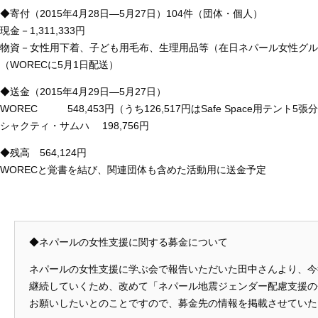
◆寄付（2015年4月28日―5月27日）104件（団体・個人）
現金－1,311,333円
物資－女性用下着、子ども用毛布、生理用品等（在日ネパール女性グル
（WORECに5月1日配送）
◆送金（2015年4月29日―5月27日）
WOREC 548,453円（うち126,517円はSafe Space用テント5張
シャクティ・サムハ 198,756円
◆残高 564,124円
WORECと覚書を結び、関連団体も含めた活動用に送金予定
◆ネパールの女性支援に関する募金について
ネパールの女性支援に学ぶ会で報告いただいた田中さんより、今
継続していくため、改めて「ネパール地震ジェンダー配慮支援の
お願いしたいとのことですので、募金先の情報を掲載させていた