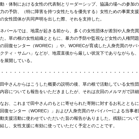
動・体制における女性の代表制とリーダーシップ、協議の場への参加の
力の予防、（特に障害を持つ女性たちを優先する）女性ための事業支援
の女性団体が共同声明を出した際、それを支持した。
ネパールでは、地震が起きる前から、多くの女性団体が差別や人身売買
た。草の根の女性組織とともに、暴力の予防や監視など女性の人権問題
の回復センター（WOREC）」や、WORECが育成した人身売買のサ
クティ・サムハ」などが、地震直後から厳しい状況下でありながらも、
を展開している。
・・・・・・・・・・・・・・・・・・・・・・・・・・・・・・・・
田中さんからはこうした概要の説明の後、草の根で活動している女性団
内容についても報告をいただきましたが、それは次回のメルマガで詳細
なお、これまで田中さんのもとに寄せられた寄附に対するお礼とともに
回復センター（WOREC）」および人身売買のサバイバーによる当事
動支援活動に使わせていただいた旨の報告がありました。残額について
結し、女性支援に有効に使っていただく予定とのことです。