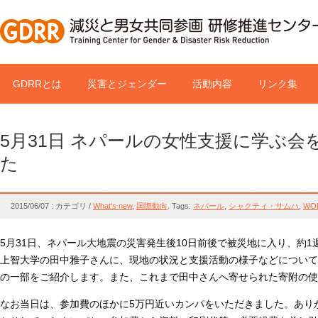
GDRRとは
災害とジェンダー
活動内容
リンク集
5月31日 ネパールの女性支援に学ぶ会
た
2015/06/07 : カテゴリ /
What's new
,
国際動向
.
Tags:
ネパール
,
シャクティ・サムハ
,
WO
5月31日、ネパール大地震の災害発生後10日前後で被災地に入り、約
上智大学の田中雅子さんに、現地の状況と支援活動の様子などについて
の一部をご紹介します。また、これまで田中さんへ寄せられた寄附の使
なお当日は、参加費のほかに5万円近いカンパをいただきました。あり