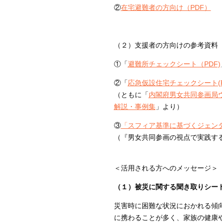
②
在宅避難者の方向け（PDF）
（２）支援者の方向けの参考資料
①「
避難所チェックシート（PDF)
②「
応急仮設住宅チェックシート(P
（ともに「
内閣府男女共同参画局
解説・事例集
」より）
③
「スフィア基準に基づくジェンダ
（『男女共同参画の視点で実践する
＜活用される方へのメッセージ＞
（１）被災に関する聞き取りシー
災害時に困難な状況におかれる傾
に携わることが多く、家族の健康