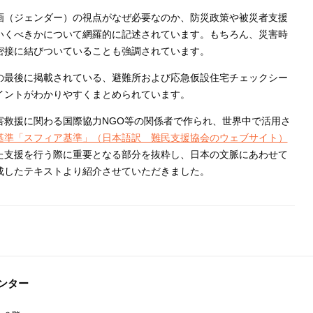
画（ジェンダー）の視点がなぜ必要なのか、防災政策や被災者支援
いくべきかについて網羅的に記述されています。もちろん、災害時
密接に結びついていることも強調されています。
の最後に掲載されている、避難所および応急仮設住宅チェックシー
イントがわかりやすくまとめられています。
害救援に関わる国際協力NGO等の関係者で作られ、世界中で活用さ
基準「スフィア基準」（日本語訳 難民支援協会のウェブサイト）
た支援を行う際に重要となる部分を抜粋し、日本の文脈にあわせて
成したテキストより紹介させていただきました。
ンター