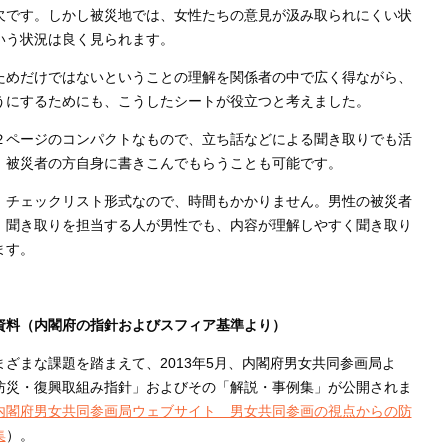
欠です。しかし被災地では、女性たちの意見が汲み取られにくい状
いう状況は良く見られます。
ためだけではないということの理解を関係者の中で広く得ながら、
うにするためにも、こうしたシートが役立つと考えました。
２ページのコンパクトなもので、立ち話などによる聞き取りでも活
、被災者の方自身に書きこんでもらうことも可能です。
、チェックリスト形式なので、時間もかかりません。男性の被災者
、聞き取りを担当する人が男性でも、内容が理解しやすく聞き取り
ます。
資料（内閣府の指針およびスフィア基準より）
ざまな課題を踏まえて、2013年5月、内閣府男女共同参画局よ
防災・復興取組み指針」およびその「解説・事例集」が公開されま
内閣府男女共同参画局ウェブサイト 男女共同参画の視点からの防
集
）。