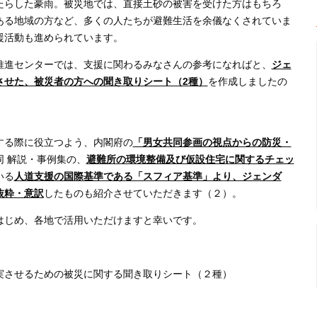
たらした豪雨。被災地では、直接土砂の被害を受けた方はもちろ
ある地域の方など、多くの人たちが避難生活を余儀なくされていま
援活動も進められています。
推進センターでは、支援に関わるみなさんの参考になればと、
ジェ
させた、被災者の方への聞き取りシート（2種）
を作成しましたの
する際に役立つよう、内閣府の
「男女共同参画の視点からの防災・
同 解説・事例集の、
避難所の環境整備及び仮設住宅に関するチェッ
いる
人道支援の国際基準である「スフィア基準」より、ジェンダ
抜粋・意訳
したものも紹介させていただきます（２）。
はじめ、各地で活用いただけますと幸いです。
実させるための被災に関する聞き取りシート（２種）