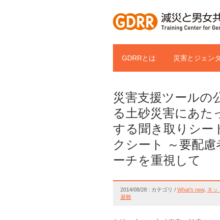
GDRRとは
災害とジェンタ
災害支援ツールの公
る土砂災害にあた
する聞き取りシート
クシート ～要配
ーチを重視して
2014/08/28 : カテゴリ /
What's new
,
ネッ
避難