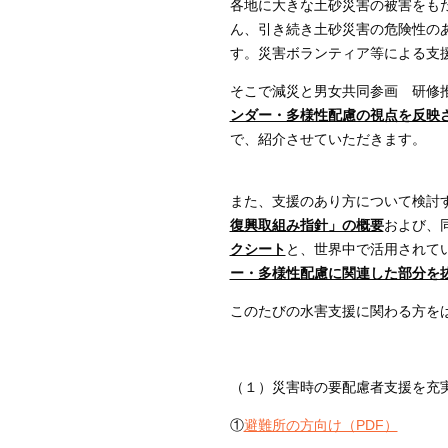
各地に大きな土砂災害の被害をも
ん、引き続き土砂災害の危険性の
す。災害ボランティア等による支
そこで減災と男女共同参画 研修
ンダー・多様性配慮の視点を反映
で、紹介させていただきます。
また、支援のあり方について検討
復興取組み指針」の概要
および、
クシート
と、世界中で活用されて
ー・多様性配慮に関連した部分を
このたびの水害支援に関わる方を
（１）災害時の要配慮者支援を充
①
避難所の方向け（PDF）