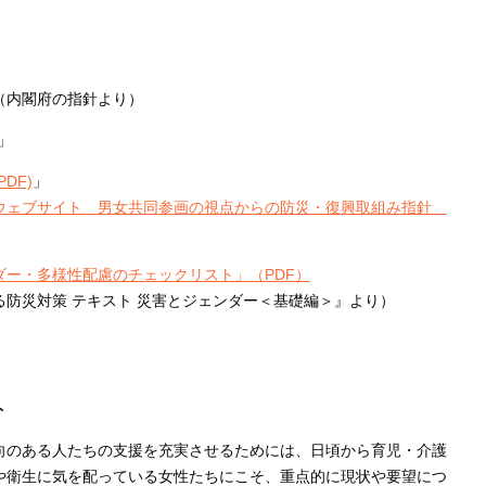
（内閣府の指針より）
」
DF)
」
ウェブサイト 男女共同参画の視点からの防災・復興取組み指針
ー・多様性配慮のチェックリスト」（PDF）
防災対策 テキスト 災害とジェンダー＜基礎編＞』より）
ト
向のある人たちの支援を充実させるためには、日頃から育児・介護
や衛生に気を配っている女性たちにこそ、重点的に現状や要望につ