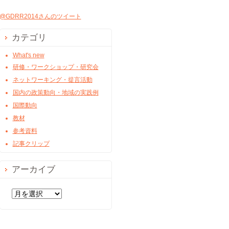
@GDRR2014さんのツイート
カテゴリ
What's new
研修・ワークショップ・研究会
ネットワーキング・提言活動
国内の政策動向・地域の実践例
国際動向
教材
参考資料
記事クリップ
アーカイブ
ア
ー
カ
イ
ブ