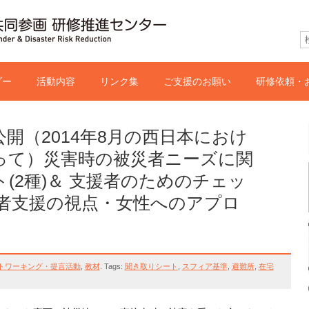
゙ー
活動内容
リンク集
ご支援のお願い
研修依頼・
開（2014年8月の西日本におけ
って）災害時の被災者ニーズに関
(2種)＆ 支援者のためのチェッ
慮者支援の視点・女性へのアプロ
トワーキング・提言活動
,
教材
.
Tags:
聞き取りシート
,
スフィア基準
,
避難所
,
在宅