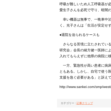
呼吸が難しいため人工呼吸器が
愛生子さんを必死で守り、暗闇
幸い機器は無事で、一晩車中泊
く。光子さんは「生活が安定せ
●退院を迫られるケースも
さらなる苦境に立たされている
研究会」会長の緒方健一医師に
入れてもらえずに他県の病院に
一方、緊急性が高い患者に病床
ともある。しかし、自宅で使う
支援を急ぐ必要がある」と訴え
http://www.sankei.com/smp/wes
カテゴリー :
記事クリップ