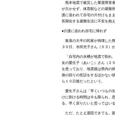
熊本地震で被災した重度障害者
が欠かせず、体育館などの避難
護に追われて自宅の片付けもま
長期化する避難生活に不安を抱
●介護に追われ自宅に帰れず
集落の大半の民家が倒壊した熊
３０日、水田光子さん（５３）
「自宅内の水槽が地震で割れ、
女の愛生子（あいこ）さん（２
を患っており、地震後は県内の
身の回りの世話をするほかない
ら１０日後だったという。
愛生子さんは「早くいつもの生
けに割ける時間は今も限られ、
る。早く戻りたいと思ってはい
ただ、たとえ退院できても、困