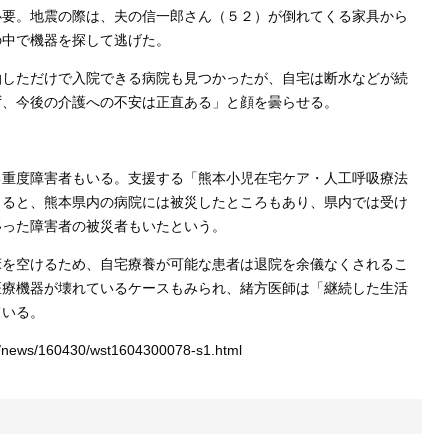
必要。地震の際は、夫の信一郎さん（５２）が倒れてくる家具から
の中で機器を探して逃げた。
しただけで入院できる病院も見つかったが、自宅は断水などが続
ず、今後の介護への不安は正直ある」と顔を曇らせる。
重度障害者もいる。支援する「熊本小児在宅ケア・人工呼吸療法
よると、熊本県内の病院には被災したところもあり、県内では受け
移った障害者の被災者もいたという。
を空けるため、自宅療養が可能な患者は退院を余儀なくされるこ
医療機器が壊れているケースもみられ、緒方医師は「継続した生活
ている。
t/news/160430/wst1604300078-s1.html