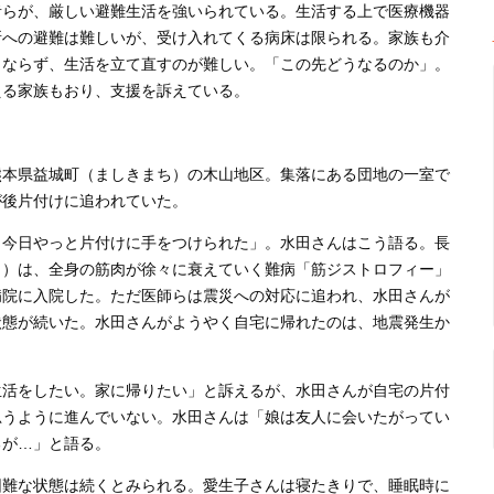
らが、厳しい避難生活を強いられている。生活する上で医療機器
所への避難は難しいが、受け入れてくる病床は限られる。家族も介
まならず、生活を立て直すのが難しい。「この先どうなるのか」。
える家族もおり、支援を訴えている。
本県益城町（ましきまち）の木山地区。集落にある団地の一室で
が後片付けに追われていた。
今日やっと片付けに手をつけられた」。水田さんはこう語る。長
５）は、全身の筋肉が徐々に衰えていく難病「筋ジストロフィー」
病院に入院した。ただ医師らは震災への対応に追われ、水田さんが
状態が続いた。水田さんがようやく自宅に帰れたのは、地震発生か
活をしたい。家に帰りたい」と訴えるが、水田さんが自宅の片付
思うように進んでいない。水田さんは「娘は友人に会いたがってい
るが…」と語る。
難な状態は続くとみられる。愛生子さんは寝たきりで、睡眠時に