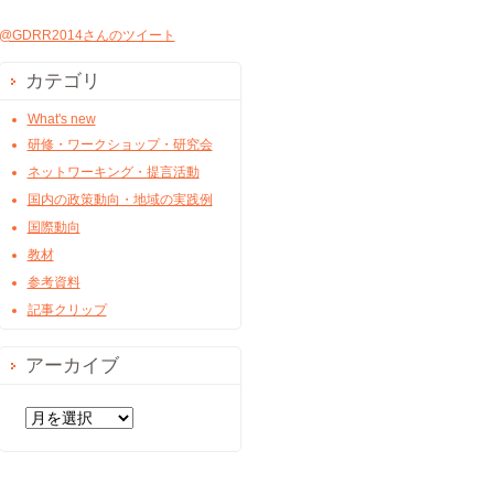
@GDRR2014さんのツイート
カテゴリ
What's new
研修・ワークショップ・研究会
ネットワーキング・提言活動
国内の政策動向・地域の実践例
国際動向
教材
参考資料
記事クリップ
アーカイブ
ア
ー
カ
イ
ブ