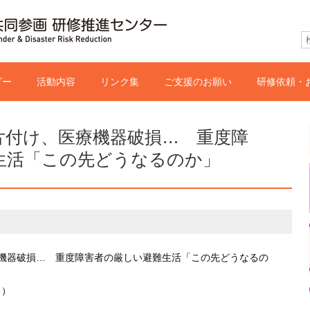
゙ー
活動内容
リンク集
ご支援のお願い
研修依頼・
片付け、医療機器破損… 重度障
生活「この先どうなるのか」
機器破損… 重度障害者の厳しい避難生活「この先どうなるの
日）