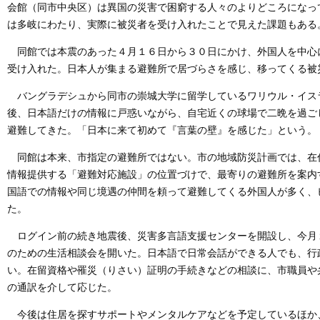
会館（同市中央区）は異国の災害で困窮する人々のよりどころになっ
は多岐にわたり、実際に被災者を受け入れたことで見えた課題もある
同館では本震のあった４月１６日から３０日にかけ、外国人を中心
受け入れた。日本人が集まる避難所で居づらさを感じ、移ってくる被
バングラデシュから同市の崇城大学に留学しているワリウル・イス
後、日本語だけの情報に戸惑いながら、自宅近くの球場で二晩を過ご
避難してきた。「日本に来て初めて『言葉の壁』を感じた」という。
同館は本来、市指定の避難所ではない。市の地域防災計画では、在
情報提供する「避難対応施設」の位置づけで、最寄りの避難所を案内
国語での情報や同じ境遇の仲間を頼って避難してくる外国人が多く、
た。
ログイン前の続き地震後、災害多言語支援センターを開設し、今月
のための生活相談会を開いた。日本語で日常会話ができる人でも、行
い。在留資格や罹災（りさい）証明の手続きなどの相談に、市職員や
の通訳を介して応じた。
今後は住居を探すサポートやメンタルケアなどを予定しているほか