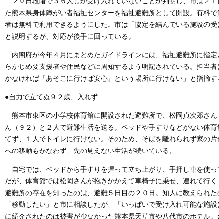
２０日段階で３６人しか受け入れていないことが判明し、市は２１
た熊本県身体障がい者福祉センターを福祉避難所として開設。有料で
者は無料で利用できるようにした。市は「協定を結んでいる施設の受
と説明するが、対応が後手に回っている。
内閣府が今年４月にまとめたガイドラインには、福祉避難所に指定
らかじめ要支援者や住民などに周知するよう明記されている。担当者
かなければ『あそこに行けば安心』という場所に行けない」と指摘す
●自力で立てぬ９２歳、入れず
熊本市東区の小学校体育館に開設された避難所で、松岡貞次郎さん
ん（９２）と２人で避難生活を送る。ベッドや手すりなどがない体育
てず、１人でトイレに行けない。そのため、そばを離れられず家の片
への移動もかなわず、先の見えない生活が続いている。
自宅では、ベッドから手すりを握って立ち上がり、手押し車を使っ
だが、体育館では松岡さんが抱きかかえて車椅子に乗せ、連れて行く
避難所の存在を知ったのは、避難５日目の２０日。知人に教えられた
「移動したい」と市に相談したが、「いっぱいで受け入れ可能な施設
に紹介されたのは被害が少なかった熊本県天草市や八代市のホテル。