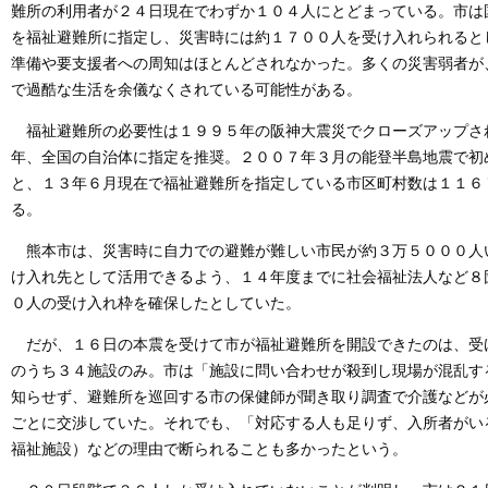
難所の利用者が２４日現在でわずか１０４人にとどまっている。市は
を福祉避難所に指定し、災害時には約１７００人を受け入れられると
準備や要支援者への周知はほとんどされなかった。多くの災害弱者が
で過酷な生活を余儀なくされている可能性がある。
福祉避難所の必要性は１９９５年の阪神大震災でクローズアップさ
年、全国の自治体に指定を推奨。２００７年３月の能登半島地震で初
と、１３年６月現在で福祉避難所を指定している市区町村数は１１６
る。
熊本市は、災害時に自力での避難が難しい市民が約３万５０００人
け入れ先として活用できるよう、１４年度までに社会福祉法人など８
０人の受け入れ枠を確保したとしていた。
だが、１６日の本震を受けて市が福祉避難所を開設できたのは、受
のうち３４施設のみ。市は「施設に問い合わせが殺到し現場が混乱す
知らせず、避難所を巡回する市の保健師が聞き取り調査で介護などが
ごとに交渉していた。それでも、「対応する人も足りず、入所者がい
福祉施設）などの理由で断られることも多かったという。