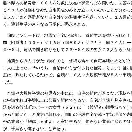
熊本県内の被災者１００人を対象に現在の状況などを聞いた。回答を
る５１人が修繕も含めた自宅再建のめどが立っていないことが分かっ
８人がいまだ避難所など自宅外での避難生活を送っていた。１カ月前
く、避難生活のさらなる長期化が懸念される。
追跡アンケートは、地震で自宅が損壊し、避難生活を強いられた１
間（回答者１００人）▽１カ月（同８６人）▽２カ月（同７４人）−
５〜８日、電話で聞き取りをして２３〜８４歳の男女７３人から回答
地震から３カ月がたつ現在でも、修繕も含めて自宅再建のめどが立
１人に上った。そのうち、自治体から交付された罹災（りさい）証明
度は、判明しているだけで、全壊が１６人▽大規模半壊が５人▽半壊
った。
全壊や大規模半壊の被災者の中には、自宅の解体が進まない現状を
に申請すれば半壊以上は公費で解体できるが、自宅が全壊と判定され
活を送る益城町のパートの女性（５２）は「（希望者の順番待ちで）
かると聞いた」と途方に暮れる。同町の仮設住宅で暮らす調理師の内
外の業者が『解体しますよ』と家に来るが、知らない業者に頼むのは
が、手続きが進まない」と戸惑う。