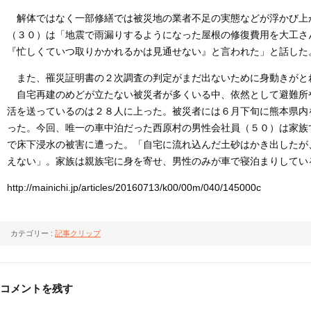
解体ではなく一部修繕では被災地の業者不足の実態などが浮かび上
（３０）は「地震で雨漏りするようになった屋根の修復費用を大工さ
『忙しくていつ取りかかれるかは見通せない』と言われた」と話した
また、罹災証明書の２次調査の判定がまだ出ないために身動きがと
自宅再建のめどが立たない被災者が多くいる中、依然として避難所
活を送っているのは２８人に上った。被災者には６月下旬に熊本県内
った。今回、唯一の車中泊だった西原村の男性会社員（５０）は家族
で床下浸水の被害に遭った。「自宅に流れ込んだ土砂はかき出したが
えない」。家族は親族宅に身を寄せ、男性のみが車で寝泊まりしてい
http://mainichi.jp/articles/20160713/k00/00m/040/145000c
カテゴリー :
記事クリップ
コメントを残す