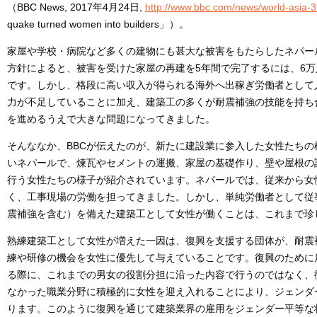
（BBC News, 2017年4月24日,
http://www.bbc.com/news/world-asia-
quake turned women into builders」）。
家屋や学校・病院など多くの建物にも甚大な被害をもたらしたネパー
方針によると、被害を受けた家屋の再建を5年間で完了するには、6
です。しかし、格段に高い収入が得られる海外へ出稼ぎ労働者として
力が不足していることに加え、建築工の多くが耐震補強の技能を持ち
を進めるうえで大きな問題になってきました。
そんななか、BBCが伝えたのが、新たに建設業に参入した女性たち
いネパールで、煉瓦やセメントの運搬、家屋の基礎作り、壁や屋根の
行う女性たちの様子が紹介されています。ネパールでは、従来から女
く、工事現場の労働を担ってきました。しかし、単純労働者として従
震補強を含む）を備えた建築工として女性が働くことは、これまで珍
熟練建築工として女性が増えた一因は、復興を支援する団体が、耐震
練や研修の機会を女性に優先して与えていることです。復興のために
る際に、これまでの男女の役割分担に沿った内容で行うのではなく、
なかった職業分野に積極的に女性を迎え入れることにより、ジェンダ
ります。このように復興を通じて建築業界の雇用をジェンダー平等な