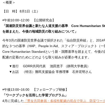
＜概要＞
【日 時】 8月1日（土）
◉午前10:00~12:00 【公開研究会】
「国連防災世界会議と新たな人道支援の基準 Core Humanitarian Sta
を踏まえた、今後の地域防災の取り組みについて」
今年3月の国連防災世界会議で採択された「仙台防災枠組」と、2014
的な３つの基準（HAP、People In Aid、スフィア・プロジェクト
Core Humanitarian Standardという新・国際基準を踏まえて
配慮の定着のためにどのような取り組みが必要か考えます。
▼進行 GDRR共同代表 池田恵子 （静岡大学教員）
▼お話 （特活）難民支援協会 常務理事 石井宏明さん
◉午後13:00~16:00 【フォローアップ研修】
「ワークブックを活用した学習プログラム」
4月に完成した
『男女共同参画・多様性配慮の視点で学ぶ 防災ワーク