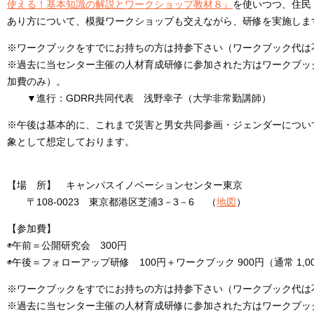
使える！基本知識の解説とワークショップ教材８』
を使いつつ、住民
あり方について、模擬ワークショップも交えながら、研修を実施しま
※ワークブックをすでにお持ちの方は持参下さい（ワークブック代は
※過去に当センター主催の人材育成研修に参加された方はワークブッ
加費のみ）。
▼進行：GDRR共同代表 浅野幸子（大学非常勤講師）
※午後は基本的に、これまで災害と男女共同参画・ジェンダーについ
象として想定しております。
【場 所】 キャンパスイノベーションセンター東京
〒108-0023 東京都港区芝浦3－3－6 （
地図
）
【参加費】
◉午前＝公開研究会 300円
◉午後＝フォローアップ研修 100円＋ワークブック 900円（通常 1,0
※ワークブックをすでにお持ちの方は持参下さい（ワークブック代は
※過去に当センター主催の人材育成研修に参加された方はワークブッ