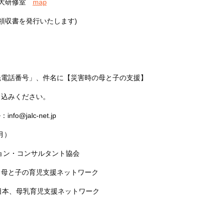
 大研修室
map
 *領収書を発行いたします)
先電話番号」、件名に【災害時の母と子の支援】
し込みください。
fo@jalc-net.jp
月）
ョン・コンサルタント協会
、母と子の育児支援ネットワーク
日本、母乳育児支援ネットワーク