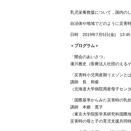
乳児栄養救援について，国内の
自治体や地域でどのように災害
日時 2019年7月5日(金) 13:45～1
＜プログラム＞
「開会のあいさつ」
瀬川雅史（医療法人社団のえる
「災害時小児周産期リエゾンと
講師 長 和俊
（北海道大学病院周産母子セン
「国際基準からみた災害時の乳
講師 本郷 寛子
（東京大学院医学系研究科国際
災害時の母と子の育児支援共同