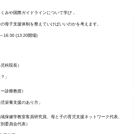
しくみや国際ガイドラインについて学び，
時の母子支援体制を整えていけばいいのかを考えます。
6:30 (13:20開場)
小児科院長）
は？」
ター診療教授）
幼児栄養支援のあり方」
地域保健学教室客員研究員、母と子の育児支援ネットワーク代表、
特別委員会代表）