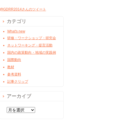
@GDRR2014さんのツイート
カテゴリ
What's new
研修・ワークショップ・研究会
ネットワーキング・提言活動
国内の政策動向・地域の実践例
国際動向
教材
参考資料
記事クリップ
アーカイブ
ア
ー
カ
イ
ブ