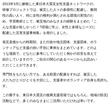
2013年3月に解散した東日本大震災女性支援ネットワークの、
研修プロジェクトでは、被災した人々の多様性に配慮し、脆弱
性の高い人々、特に女性の権利が満たされる環境の実現のた
め、学習教材として、被災地のみなさまの経験をまとめた『こ
んな支援が欲しかった！?現場に学ぶ、女性と多様なニーズに
配慮した災害支援事例集』を発行しました。
発災直後からの時期別、また行政や地元団体、支援団体、ボラ
ンティアなど支援の担い手別に事例をまとめています。どのよ
うな場面で、どなたに参考にしていただく例かの目安を添えて
紹介していますので、ご自分の関心のあるページからお読みい
ただくことができます。
専門性をもたない方でも、ある程度の配慮をすれば、被災した
人たちひとりひとりを大切にし、支援者やボランティア自身も気持ち
す。
この冊子を、東日本大震災の復興支援現場ではもちろん、地域の防災
活動などで、多くのみなさまにご活用いただければ幸いです。