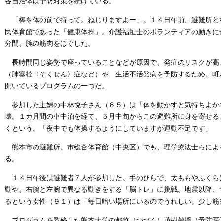
各自治体は予防対策を続けている。
「棒を体の前で持って。ねじりますよー」。１４日午前、避難所と
民体育館であった「健康体操」。介護福祉士のボランティアの動きに
分間、腕の筋肉をほぐした。
長時間同じ姿勢で座っていることなどが原因で、発症のリスクが高
（肺塞栓〈そくせん〉症など）や、生活不活発病を予防するため、町
開いているプログラムの一つだ。
参加した主婦の中林悦子さん（６５）は「体を動かすと気持ちよか
壊。１カ月間の車中泊を経て、５月中旬からこの避難所に身を寄せる
くという。「夜中でも体操するようにしていますが運動不足です」
熊本市の避難所、市総合体育館（中央区）でも、理学療法士らによ
る。
１４日午後は避難者７人が参加した。手のひらで、太ももやふくら
動や、右腕と左腕で異なる動きをする「脳トレ」に挑戦。地震以降、
るという女性（９１）は「毎日暗い場所にいるのでうれしい。少し筋
プログラムを監修した熊本大学の都竹（つづく）茂樹教授（予防医