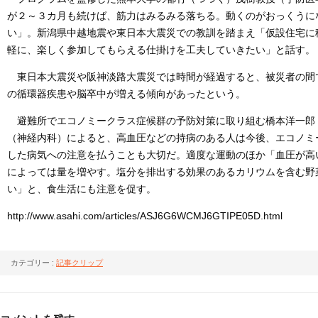
が２～３カ月も続けば、筋力はみるみる落ちる。動くのがおっくうに
い」。新潟県中越地震や東日本大震災での教訓を踏まえ「仮設住宅に
軽に、楽しく参加してもらえる仕掛けを工夫していきたい」と話す。
東日本大震災や阪神淡路大震災では時間が経過すると、被災者の間
の循環器疾患や脳卒中が増える傾向があったという。
避難所でエコノミークラス症候群の予防対策に取り組む橋本洋一郎
（神経内科）によると、高血圧などの持病のある人は今後、エコノミ
した病気への注意を払うことも大切だ。適度な運動のほか「血圧が高
によっては量を増やす。塩分を排出する効果のあるカリウムを含む野
い」と、食生活にも注意を促す。
http://www.asahi.com/articles/ASJ6G6WCMJ6GTIPE05D.html
カテゴリー :
記事クリップ