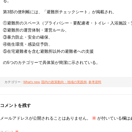
る。
第3部の便利帳には、「避難所チェックシート」が掲載され、
①避難所のスペース（プライバシー・要配慮者・トイレ・入浴施設・
②避難所の運営体制・運営ルール、
③暴力防止・安全の確保、
④衛生環境・感染症予防、
⑤在宅避難者を含む避難所以外の避難者への支援
の5つのカテゴリーで具体策が簡潔に示されている。
カテゴリー :
What's new
,
国内の政策動向・地域の実践例
,
参考資料
コメントを残す
メールアドレスが公開されることはありません。
※
が付いている欄は