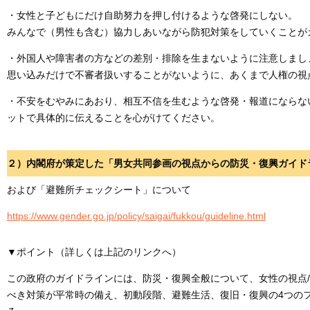
・女性と子どもにだけ自助努力を押し付けるような啓発にしない。
みんなで（男性も含む）協力しあいながら防犯対策をしていくことが
・外国人や障害者の方などの差別・排除を生まないように注意しまし
思い込みだけで不審者扱いすることがないように、あくまで人権の視
・不安をむやみにあおり、相互不信を生むような啓発・報道にならな
ットで具体的に伝えることを心がけてください。
２）内閣府が策定した「男女共同参画の視点からの防災・復興ガイド
および「避難所チェックシート」について
https://www.gender.go.jp/policy/saigai/fukkou/guideline.html
▼ポイント（詳しくは上記のリンクへ）
この政府のガイドラインには、防災・復興全般について、女性の視点
べき対策が平常時の備え、初動段階、避難生活、復旧・復興の4つの